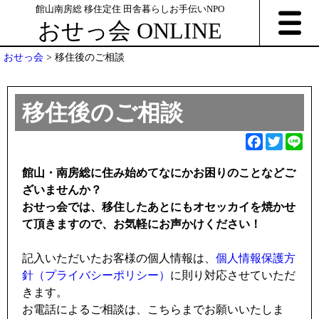
館山南房総 移住定住 田舎暮らしお手伝いNPO
おせっ会 ONLINE
おせっ会
>
移住後のご相談
移住後のご相談
F
T
L
a
w
i
館山・南房総に住み始めてなにかお困りのことなどご
c
i
n
ざいませんか？
e
t
e
おせっ会では、移住したあとにもオセッカイを焼かせ
b
t
て頂きますので、お気軽にお声かけください！
o
e
o
r
記入いただいたお客様の個人情報は、
個人情報保護方
k
針（プライバシーポリシー）
に則り対応させていただ
きます。
お電話によるご相談は、こちらまでお願いいたしま