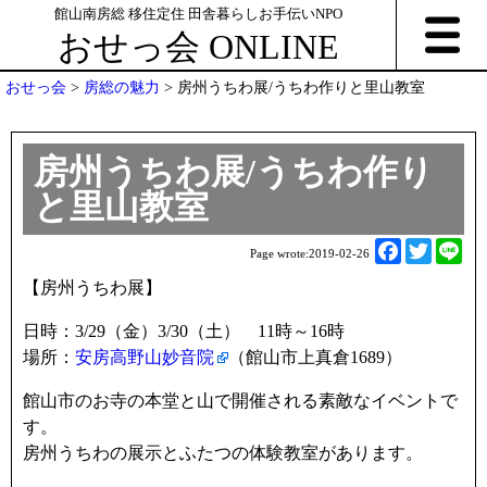
館山南房総 移住定住 田舎暮らしお手伝いNPO
おせっ会 ONLINE
おせっ会
>
房総の魅力
>
房州うちわ展/うちわ作りと里山教室
房州うちわ展/うちわ作り
と里山教室
F
T
L
Page wrote:
2019-02-26
a
w
i
【房州うちわ展】
c
i
n
e
t
e
日時：3/29（金）3/30（土） 11時～16時
b
t
場所：
安房高野山妙音院
（館山市上真倉1689）
o
e
館山市のお寺の本堂と山で開催される素敵なイベントで
o
r
す。
k
房州うちわの展示とふたつの体験教室があります。