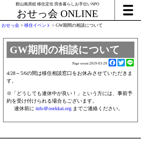
館山南房総 移住定住 田舎暮らしお手伝いNPO
おせっ会 ONLINE
おせっ会
>
移住イベント
>
GW期間の相談について
GW期間の相談について
F
T
L
Page wrote:
2019-03-29
a
w
i
4/28～5/6の間は移住相談窓口をお休みさせていただきま
c
i
n
す。
e
t
e
b
t
※「どうしても連休中が良い！」という方には、事前予
o
e
約を受け付けられる場合もございます。
o
r
連休前に
info＠osekkai.org
までご連絡ください。
k