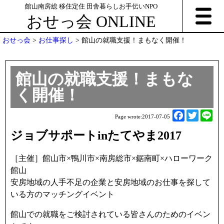
館山南房総 移住定住 田舎暮らしお手伝いNPO
おせっ会 ONLINE
おせっ会
>
お仕事探し
>
館山の就職支援！まもなく開催！
館山の就職支援！まもな
く開催！
F
T
L
Page wrote:
2017-07-05
a
w
i
ジョブサポートinたてやま2017
c
i
n
e
t
e
［主催］館山市×鴨川市×南房総市×鋸南町×ハローワーク
b
t
館山
o
e
安房地域の人手不足の企業と安房地域のお仕事を探して
o
r
いる方のマッチングイベント
k
館山での就職をご検討されている皆さんのためのイベン