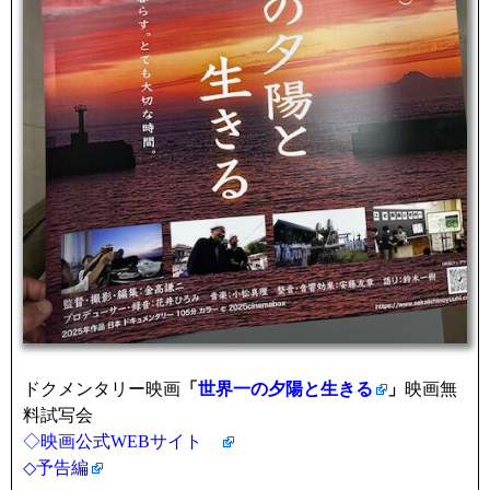
ドクメンタリー映画
「
世界一の夕陽と生きる
」
映画無
料試写会
◇映画公式WEBサイト
◇予告編