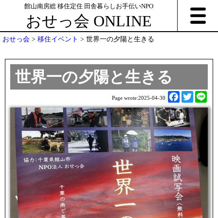
館山南房総 移住定住 田舎暮らしお手伝いNPO
おせっ会 ONLINE
おせっ会
>
移住イベント
>
世界一の夕陽と生きる
世界一の夕陽と生きる
F
T
L
Page wrote:
2025-04-30
a
w
i
c
i
n
e
t
e
b
t
o
e
o
r
k