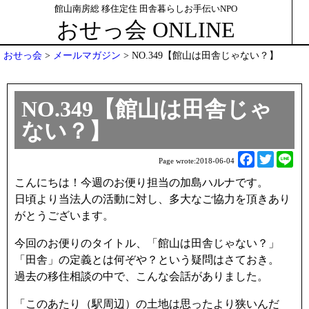
館山南房総 移住定住 田舎暮らしお手伝いNPO
おせっ会 ONLINE
おせっ会
>
メールマガジン
>
NO.349【館山は田舎じゃない？】
NO.349【館山は田舎じゃ
ない？】
F
T
L
Page wrote:
2018-06-04
a
w
i
こんにちは！今週のお便り担当の加島ハルナです。
c
i
n
日頃より当法人の活動に対し、多大なご協力を頂きあり
e
t
e
がとうございます。
b
t
o
e
今回のお便りのタイトル、「館山は田舎じゃない？」
o
r
「田舎」の定義とは何ぞや？という疑問はさておき。
k
過去の移住相談の中で、こんな会話がありました。
「このあたり（駅周辺）の土地は思ったより狭いんだ