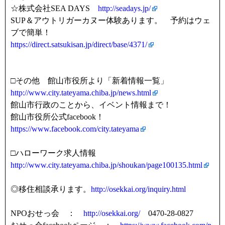
☆株式会社SEA DAYS
http://seadays.jp/
SUP＆アウトリガーカヌー体験あります。 予約はウェ
ブで簡単！
https://direct.satsukisan.jp/direct/base/4371/
□その他 館山市役所より「新着情報一覧」
http://www.city.tateyama.chiba.jp/news.html
館山市行政のことから、イベント情報まで！
館山市役所公式facebook！
https://www.facebook.com/city.tateyama
□ハローワーク求人情報
http://www.city.tateyama.chiba.jp/shoukan/page100135.html
◎移住相談承ります。
http://osekkai.org/inquiry.html
NPOおせっ会 ：
http://osekkai.org/
0470-28-0827