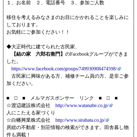
１、お名前 ２、電話番号 ３、参加ご人数
移住を考えるみなさまのお目にかかれることを楽しみに
しております。
お気軽にご参加ください！！
◆大正時代に建てられた古民家、
【結の家 六郎右衛門】
のFacebookグループができま
した。
https://www.facebook.com/groups/749930908474598/
古民家に興味がある方、補修チーム員の方、是非ご参
加ください。
■ □ ■ メルマガスポンサー リンク ■ □ ■
☆渡辺建設株式会社
http://www.watanabe.co.jp/
人にこたえる家づくり
☆白幡興業株式会社
http://www.sirahata.co.jp/
房総の不動産・別荘情報の検索ができます。田舎暮し物
件も満載！