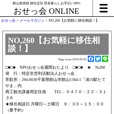
館山南房総 移住定住 田舎暮らしお手伝いNPO
おせっ会 ONLINE
おせっ会
>
メールマガジン
>
NO,260【お気軽に移住相談！】
NO,260【お気軽に移住相
談！】
F
T
L
Page wrote:
2016-09-05
a
w
i
□■□■ NPOおせっ会週間おたより □■□■ ★ №260
c
i
n
発 行：特定非営利活動法人おせっ会
e
t
e
常駐所：294-0036千葉県館山市館山1564-1「渚の駅たて
b
t
やま」内
o
e
商工観光課雇用定住係 TEL：０４７０－２２－３１
o
r
３６
k
★移住相談日 月曜日～土曜日 ９：３０～１５：００
（要予約）