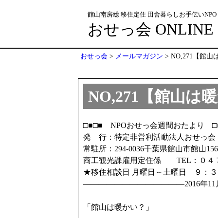
館山南房総 移住定住 田舎暮らしお手伝いNPO
おせっ会 ONLINE
おせっ会
>
メールマガジン
>
NO,271【館
NO,271【館山は
□■□■ NPOおせっ会週間おたより □■
発 行：特定非営利活動法人おせっ会
常駐所：294-0036千葉県館山市館山1
商工観光課雇用定住係 TEL：０４
★移住相談日 月曜日～土曜日 ９：
—————————————2016年11
「館山は暖かい？」