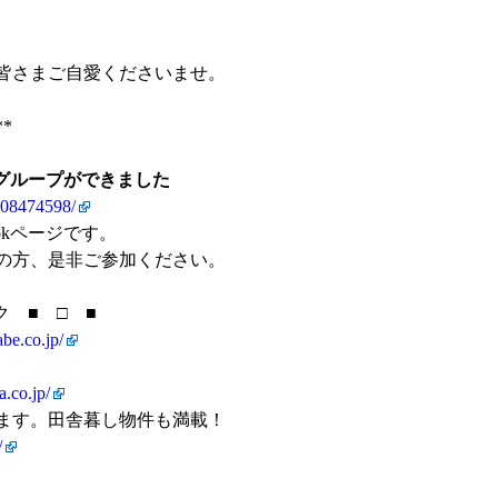
皆さまご自愛くださいませ。
**
ookグループができました
908474598/
okページです。
の方、是非ご参加ください。
 ■ □ ■
be.co.jp/
a.co.jp/
ます。田舎暮し物件も満載！
/