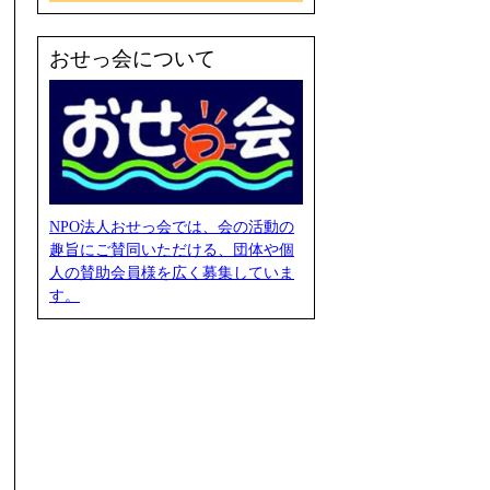
おせっ会について
NPO法人おせっ会では、会の活動の
趣旨にご賛同いただける、団体や個
人の賛助会員様を広く募集していま
す。