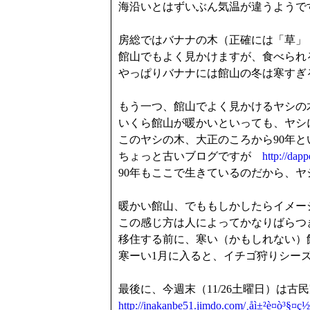
海沿いとはずいぶん気温が違うようで
房総ではバナナの木（正確には「草」
館山でもよく見かけますが、食べられ
やっぱりバナナには館山の冬は寒すぎ
もう一つ、館山でよく見かけるヤシの
いくら館山が暖かいといっても、ヤシ
このヤシの木、大正のころから90年
ちょっと古いブログですが
http://dap
90年もここで生きているのだから、
暖かい館山、でももしかしたらイメー
この感じ方は人によってかなりばらつ
移住する前に、寒い（かもしれない）
寒ーい1月に入ると、イチゴ狩りシー
最後に、今週末（11/26土曜日）は
http://inakanbe51.jimdo.com/¸åì±²è¤ò³§¤ç½