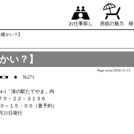
お仕事探し
房総の魅力
移
山は暖かい？】
暖かい？】
Page wrote:
2016-11-21
□■ ★ №271
564-1「渚の駅たてやま」内
７０－２２－３１３６
３０～１５：００（要予約）
月21日発行