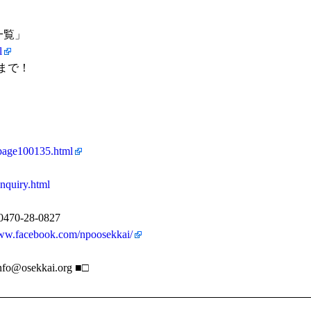
一覧」
l
まで！
/page100135.html
inquiry.html
70-28-0827
www.facebook.com/npoosekkai/
ekkai.org ■□