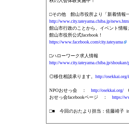
秋の入会体験実施中！
□その他 館山市役所より「新着情報
http://www.city.tateyama.chiba.jp/news.htm
館山市行政のことから、イベント情報
館山市役所公式facebook！
https://www.facebook.com/city.tateyama
□ハローワーク求人情報
http://www.city.tateyama.chiba.jp/shoukan
◎移住相談承ります。
http://osekkai.org/
NPOおせっ会 ：
http://osekkai.org/
04
おせっ会facebookページ ：
https://
□■ 今回のおたより担当：佐藤靖子 info@os