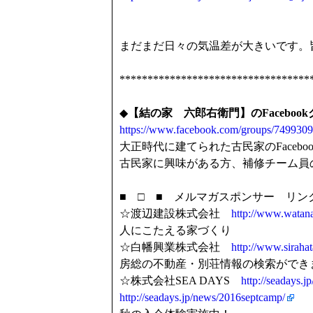
まだまだ日々の気温差が大きいです。
**********************************
◆
【結の家 六郎右衛門】
のFaceb
https://www.facebook.com/groups/749930
大正時代に建てられた古民家のFacebo
古民家に興味がある方、補修チーム員
■ □ ■ メルマガスポンサー リンク
☆渡辺建設株式会社
http://www.watana
人にこたえる家づくり
☆白幡興業株式会社
http://www.sirahat
房総の不動産・別荘情報の検索ができ
☆株式会社SEA DAYS
http://seadays.jp
http://seadays.jp/news/2016septcamp/