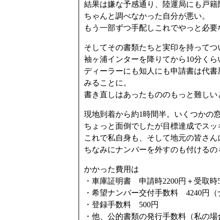
結果は嫌な予感通り、陸運局にも戸籍
ちゃんと調べなかった自分が悪い。
もう一部ずつ手配しこれでやっと必要
そしてその書類たちと実印を持ってつ
袖ヶ浦インターを降りてから10分くら
ディーラーにも知人にも申請書は代書
みることに。
書き直しはあったもののもっと難しい
現地到着から約1時間半。いくつかの
ちょっと面倒でしたが目標達成でスッ
これで私自身も、そして地元の皆さん
ちなみにナンバーを外すのも付けるの
かかった費用は
・車庫証明書 申請時2200円＋受取時5
・希望ナンバー交付手数料 4240円
・登録手数料 500円
・他、公的書類の発行手数料（私の場