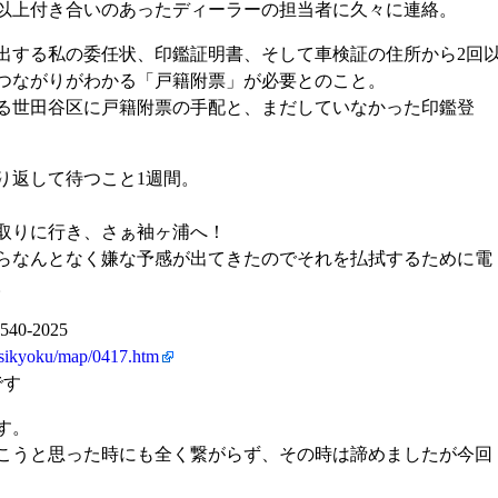
年以上付き合いのあったディーラーの担当者に久々に連絡。
出する私の委任状、印鑑証明書、そして車検証の住所から2回
つながりがわかる「戸籍附票」が必要とのこと。
る世田谷区に戸籍附票の手配と、まだしていなかった印鑑登
り返して待つこと1週間。
取りに行き、さぁ袖ヶ浦へ！
らなんとなく嫌な予感が出てきたのでそれを払拭するために電
。
0-2025
u/sikyoku/map/0417.htm
です
す。
こうと思った時にも全く繋がらず、その時は諦めましたが今回