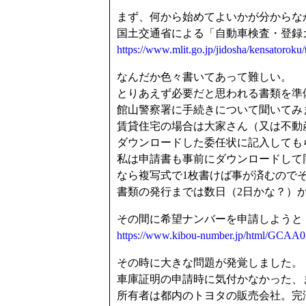
まず、何から始めてよいかが分からな
国土交通省による「自動車検査・登録
https://www.mlit.go.jp/jidosha/kensatoroku
なんだか色々書いてあって難しい。
とりあえず必要だと思われる書類を準
館山警察署に手続きについて聞いてみ
賃貸住宅の場合は大家さん（又は不動
ダウンロードした委任状に記入しても
私は申請書も事前にダウンロードして
なら複写式で1枚書けば事が済むので
書類の発行までは数日（2日かな？）
その間に希望ナンバーを申請しようと
https://www.kibou-number.jp/html/GCAA0
その時に大きな問題が発覚しました。
車庫証明の申請時に気付かなかった、
所有者は都内のトヨタの販売会社。完