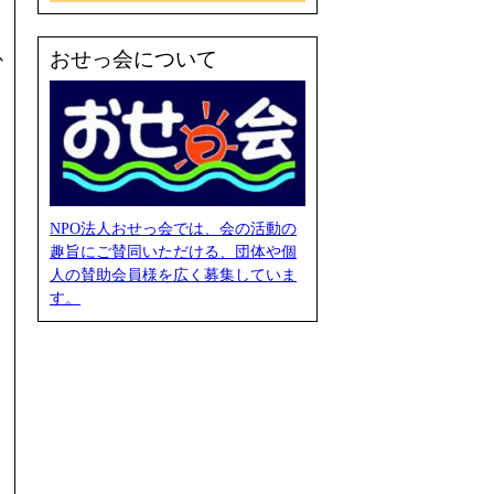
以
おせっ会について
NPO法人おせっ会では、会の活動の
趣旨にご賛同いただける、団体や個
人の賛助会員様を広く募集していま
す。