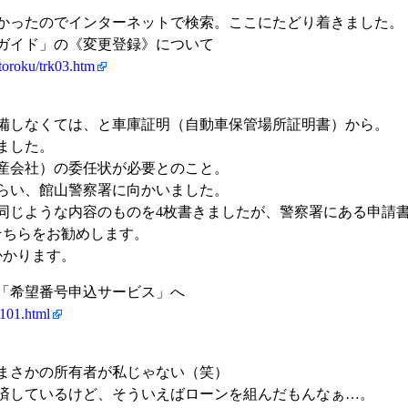
かったのでインターネットで検索。ここにたどり着きました。
ガイド」の《変更登録》について
/toroku/trk03.htm
備しなくては、と車庫証明（自動車保管場所証明書）から。
ました。
産会社）の委任状が必要とのこと。
らい、館山警察署に向かいました。
同じような内容のものを4枚書きましたが、警察署にある申請
そちらをお勧めします。
かかります。
「希望番号申込サービス」へ
101.html
まさかの所有者が私じゃない（笑）
済しているけど、そういえばローンを組んだもんなぁ…。