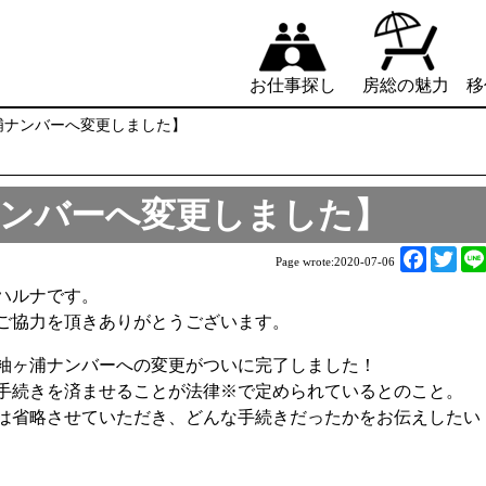
お仕事探し
房総の魅力
移
袖ヶ浦ナンバーへ変更しました】
浦ナンバーへ変更しました】
F
T
Page wrote:
2020-07-06
a
w
ハルナです。
c
i
ご協力を頂きありがとうございます。
e
t
b
t
袖ヶ浦ナンバーへの変更がついに完了しました！
o
e
の手続きを済ませることが法律※で定められているとのこと。
o
r
は省略させていただき、どんな手続きだったかをお伝えしたい
k