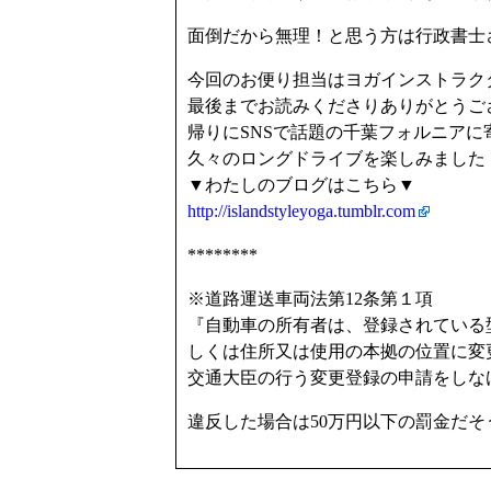
面倒だから無理！と思う方は行政書士
今回のお便り担当はヨガインストラク
最後までお読みくださりありがとうござい
帰りにSNSで話題の千葉フォルニアに
久々のロングドライブを楽しみました
▼わたしのブログはこちら▼
http://islandstyleyoga.tumblr.com
********
※道路運送車両法第12条第１項
『自動車の所有者は、登録されている
しくは住所又は使用の本拠の位置に変
交通大臣の行う変更登録の申請をしな
違反した場合は50万円以下の罰金だそ