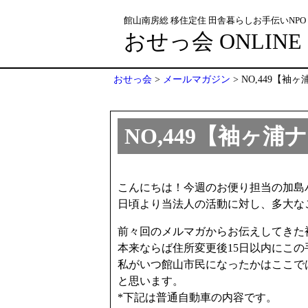
館山南房総 移住定住 田舎暮らしお手伝いNPO
おせっ会 ONLINE
おせっ会
>
メールマガジン
>
NO,449【
NO,449【袖ヶ
こんにちは！今週のお便り担当の加島
日頃より当法人の活動に対し、多大な
前々回のメルマガからお伝えしてきた
本来ならば住所変更後15日以内にこ
私がいつ館山市民になったかはここで
と思います。
*下記は普通自動車の内容です。