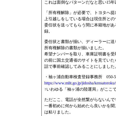
これは面倒なパターンだなと思い15
「所有権解除」が必要で、トヨタへ提
上引越しをしている場合は現住所との
委任状を送ってもらう間に本籍地があ
録。
委任状と書類が揃い、ディーラーに送
所有権解除の書類が揃いました。
希望ナンバーを取り、車庫証明書を受
の前に国土交通省のサイトを見ていた
話で事前確認してみることにしました
・袖ヶ浦自動車検査登録事務所 050-554
https://www.mlit.go.jp/jidosha/kensatorok
↑いわゆる「袖ヶ浦の陸運局」がここ
ただここ、電話が全然繋がらないんで
一番初めに何から始めたら良いかを聞
は粘りました。