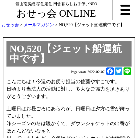
館山南房総 移住定住 田舎暮らしお手伝いNPO
おせっ会 ONLINE
おせっ会
>
メールマガジン
>
NO,520【ジェット船運航中です】
NO,520【ジェット船運航
中です】
F
T
L
Page wrote:
2022-02-07
a
w
i
こんにちは！今週のお便り担当の佐藤やすこです。
c
i
n
日頃より当法人の活動に対し、多大なご協力を頂きあり
e
t
e
がとうございます。
b
t
o
e
土曜日はお昼ごろにあられが、日曜日は夕方に雪が舞っ
o
r
ていました。
k
昨シーズンの冬は暖かくて、ダウンジャケットの出番が
ほとんどないなぁと