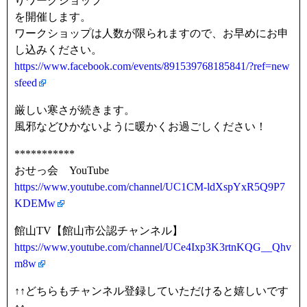
りワークショップ
を開催します。
ワークショップは人数が限られますので、お早めにお申
し込みください。
https://www.facebook.com/events/891539768185841/?ref=new
sfeed
厳しい寒さが続きます。
風邪などひかないように暖かくお過ごしください！
***********
おせっ会 YouTube
https://www.youtube.com/channel/UC1CM-ldXspYxR5Q9P7
KDEMw
館山TV【館山市公認チャンネル】
https://www.youtube.com/channel/UCe4Ixp3K3rtnKQG__Qhv
m8w
↑↑どちらもチャンネル登録していただけると嬉しいです