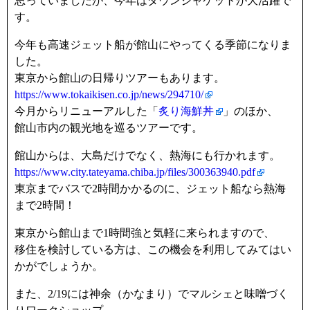
思っていましたが、今年はダウンジャケットが大活躍で
す。
今年も高速ジェット船が館山にやってくる季節になりま
した。
東京から館山の日帰りツアーもあります。
https://www.tokaikisen.co.jp/news/294710/
今月からリニューアルした「
炙り海鮮丼
」のほか、
館山市内の観光地を巡るツアーです。
館山からは、大島だけでなく、熱海にも行かれます。
https://www.city.tateyama.chiba.jp/files/300363940.pdf
東京までバスで2時間かかるのに、ジェット船なら熱海
まで2時間！
東京から館山まで1時間強と気軽に来られますので、
移住を検討している方は、この機会を利用してみてはい
かがでしょうか。
また、2/19には神余（かなまり）でマルシェと味噌づく