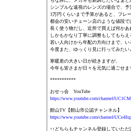
ちなみに、メガネも新調したいなぁと
シンプルな遠視のレンズの場合で、予算は
3万円くらいまで予算があると、フレ
都会の安いチェーン店のような値段で
長く使う物だし、近所で買えば何かあ
しかもかなり丁寧に調整もしてもらえ
若い人向けから年配の方向けまで、い
今度また、ゆっくり見に行ってみたい
寒暖差の大きい日が続きますが、
今年も皆さまが日々を元気に過ごせま
***********
おせっ会 YouTube
https://www.youtube.com/channel/UC
館山TV【館山市公認チャンネル】
https://www.youtube.com/channel/UCe
↑↑どちらもチャンネル登録していただ