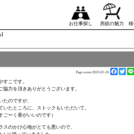
お仕事探し
房総の魅力
移
ね】
F
T
Page wrote:
2023-01-16
a
w
やすこです。
c
i
ご協力を頂きありがとうございます。
e
t
b
t
いたのですが、
o
e
ていたところに、ストックもいただいて。
o
r
てすごーく香がいいのです）
k
ラスのかけ心地がとても悪いので、