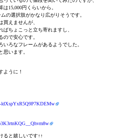
思っているので値段を聞いてみたのですが、
15,000円くらいから。
ームの選択肢がかなり広がりそうです。
は買えませんが、
ればちょこっと立ち寄れますし、
るので安心です。
ろいろなフレームがあるようでした。
と思います。
すように！
1CM-ldXspYxR5Q9P7KDEMw
4Ixp3K3rtnKQG__Qhvm8w
けると嬉しいです↑↑