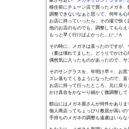
家から近い「
メガネサロンアシダ
」
移住前にチェーン店で買ったメガネ、
調整できないなぁと思って、何年も心
お店に持っていったら、その場で快く
他のお店のものでも、調整してもらえ
もっと早く行けばよかった…(;^_^A
その時に、メガネは直ったのですが、
（要は壊れてました。どうりでかけ心
偶然気に入ったものがあったので、サ
そのサングラスを、年明け早々、お尻
ズレ落ちてくるようになったので、直
お店に持って行ったところ、元に戻り
かけ具合をかなーり細かく微調整して
館山にはメガネ屋さんが何件かありま
個人商店ってちょっぴり敷居が高いの
手持ちのメガネの調整も遠慮はいらなそ