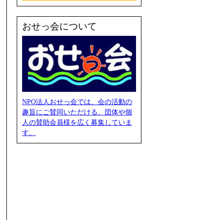
おせっ会について
NPO法人おせっ会では、会の活動の
趣旨にご賛同いただける、団体や個
人の賛助会員様を広く募集していま
す。