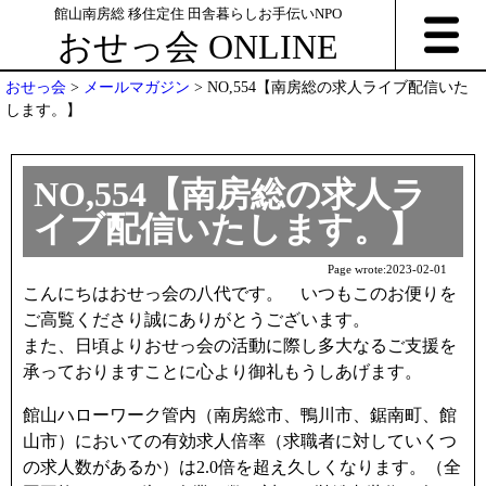
館山南房総 移住定住 田舎暮らしお手伝いNPO
おせっ会 ONLINE
おせっ会
>
メールマガジン
>
NO,554【南房総の求人ライブ配信いた
します。】
NO,554【南房総の求人ラ
イブ配信いたします。】
Page wrote:
2023-02-01
こんにちはおせっ会の八代です。 いつもこのお便りを
ご高覧くださり誠にありがとうございます。
また、日頃よりおせっ会の活動に際し多大なるご支援を
承っておりますことに心より御礼もうしあげます。
館山ハローワーク管内（南房総市、鴨川市、鋸南町、館
山市）においての有効求人倍率（求職者に対していくつ
の求人数があるか）は2.0倍を超え久しくなります。（全