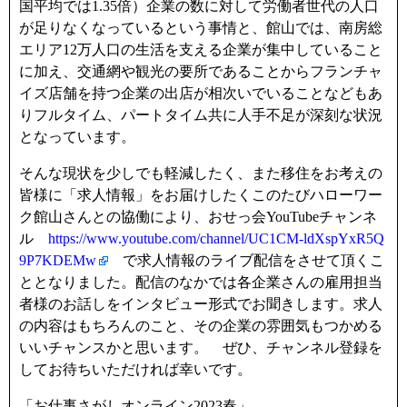
国平均では1.35倍）企業の数に対して労働者世代の人口
が足りなくなっているという事情と、館山では、南房総
エリア12万人口の生活を支える企業が集中していること
に加え、交通網や観光の要所であることからフランチャ
イズ店舗を持つ企業の出店が相次いでいることなどもあ
りフルタイム、パートタイム共に人手不足が深刻な状況
となっています。
そんな現状を少しでも軽減したく、また移住をお考えの
皆様に「求人情報」をお届けしたくこのたびハローワー
ク館山さんとの協働により、おせっ会YouTubeチャンネ
ル
https://www.youtube.com/channel/UC1CM-ldXspYxR5Q
9P7KDEMw
で求人情報のライブ配信をさせて頂くこ
ととなりました。配信のなかでは各企業さんの雇用担当
者様のお話しをインタビュー形式でお聞きします。求人
の内容はもちろんのこと、その企業の雰囲気もつかめる
いいチャンスかと思います。 ぜひ、チャンネル登録を
してお待ちいただければ幸いです。
「お仕事さがしオンライン2023春」