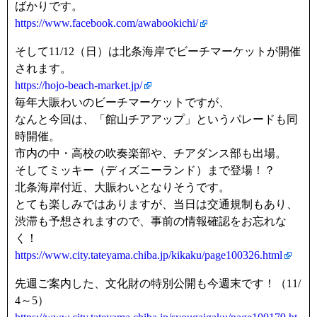
ばかりです。
https://www.facebook.com/awabookichi/
そして11/12（日）は北条海岸でビーチマーケットが開催
されます。
https://hojo-beach-market.jp/
毎年大賑わいのビーチマーケットですが、
なんと今回は、「館山チアアップ」というパレードも同
時開催。
市内の中・高校の吹奏楽部や、チアダンス部も出場。
そしてミッキー（ディズニーランド）まで登場！？
北条海岸付近、大賑わいとなりそうです。
とても楽しみではありますが、当日は交通規制もあり、
渋滞も予想されますので、事前の情報確認をお忘れな
く！
https://www.city.tateyama.chiba.jp/kikaku/page100326.html
先週ご案内した、文化財の特別公開も今週末です！（11/
4～5）