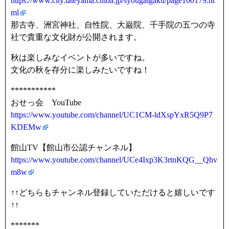
https://www.city.tateyama.chiba.jp/syougaigaku/page100179.ht
ml
那古寺、洲宮神社、自性院、大巌院、千手院の五つの寺
社で貴重な文化財が公開されます。
秋は楽しみなイベントが多いですね。
文化の秋を存分に楽しみたいですね！
***********
おせっ会 YouTube
https://www.youtube.com/channel/UC1CM-ldXspYxR5Q9P7
KDEMw
館山TV【館山市公認チャンネル】
https://www.youtube.com/channel/UCe4Ixp3K3rtnKQG__Qhv
m8w
↑↑どちらもチャンネル登録していただけると嬉しいです
↑↑
*******