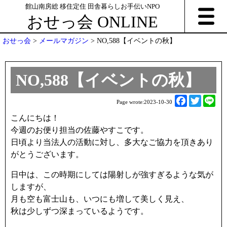
館山南房総 移住定住 田舎暮らしお手伝いNPO
おせっ会 ONLINE
おせっ会
>
メールマガジン
>
NO,588【イベントの秋】
NO,588【イベントの秋】
F
T
L
Page wrote:
2023-10-30
a
w
i
こんにちは！
c
i
n
今週のお便り担当の佐藤やすこです。
e
t
e
日頃より当法人の活動に対し、多大なご協力を頂きあり
b
t
がとうございます。
o
e
o
r
日中は、この時期にしては陽射しが強すぎるような気が
k
しますが、
月も空も富士山も、いつにも増して美しく見え、
秋は少しずつ深まっているようです。