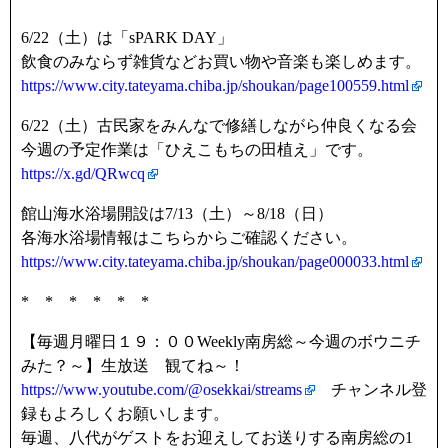
6/22（土）は「sPARK DAY」
飲食のみならず雑貨などお買い物や音楽も楽しめます。
https://www.city.tateyama.chiba.jp/shoukan/page100559.html
6/22（土）古民家をみんなで修繕しながら仲良くなる会
今週の予定作業は「ひえこもちの田植え」です。
https://x.gd/QRwcq
館山海水浴場開設は7/13（土）～8/18（日）
各海水浴場情報はこちらからご確認ください。
https://www.city.tateyama.chiba.jp/shoukan/page000033.html
* * * * * *
【毎週月曜日１９：００Weekly南房総～今週のボウニチ
みた？～】生放送 観てね～！
https://www.youtube.com/@osekkai/streams
チャンネル登
録もよろしくお願いします。
毎週、八代がゲストをお迎えしてお送りする南房総の1