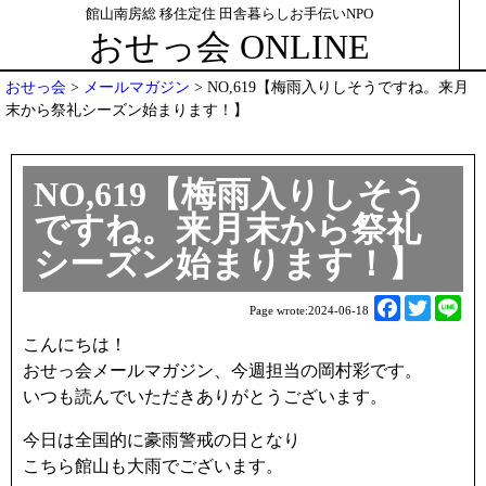
館山南房総 移住定住 田舎暮らしお手伝いNPO
おせっ会 ONLINE
おせっ会
>
メールマガジン
>
NO,619【梅雨入りしそうですね。来月
末から祭礼シーズン始まります！】
NO,619【梅雨入りしそう
ですね。来月末から祭礼
シーズン始まります！】
F
T
L
Page wrote:
2024-06-18
a
w
i
こんにちは！
c
i
n
おせっ会メールマガジン、今週担当の岡村彩です。
e
t
e
いつも読んでいただきありがとうございます。
b
t
o
e
今日は全国的に豪雨警戒の日となり
o
r
こちら館山も大雨でございます。