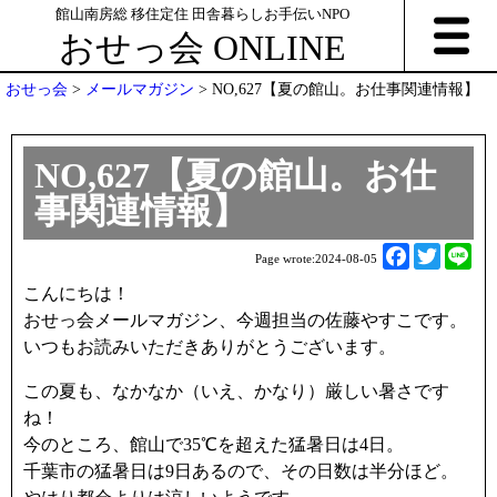
館山南房総 移住定住 田舎暮らしお手伝いNPO
おせっ会 ONLINE
おせっ会
>
メールマガジン
>
NO,627【夏の館山。お仕事関連情報】
NO,627【夏の館山。お仕
事関連情報】
F
T
L
Page wrote:
2024-08-05
a
w
i
こんにちは！
c
i
n
おせっ会メールマガジン、今週担当の佐藤やすこです。
e
t
e
いつもお読みいただきありがとうございます。
b
t
o
e
この夏も、なかなか（いえ、かなり）厳しい暑さです
o
r
ね！
k
今のところ、館山で35℃を超えた猛暑日は4日。
千葉市の猛暑日は9日あるので、その日数は半分ほど。