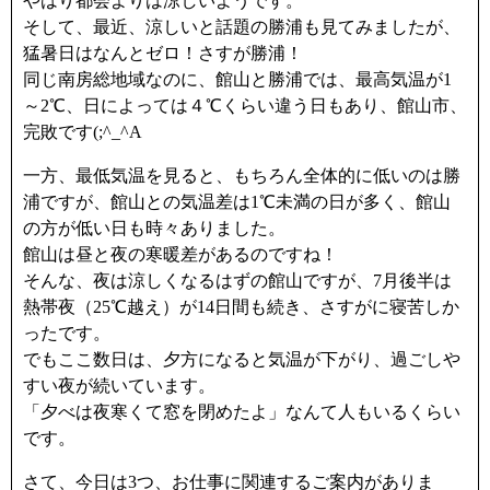
やはり都会よりは涼しいようです。
そして、最近、涼しいと話題の勝浦も見てみましたが、
猛暑日はなんとゼロ！さすが勝浦！
同じ南房総地域なのに、館山と勝浦では、最高気温が1
～2℃、日によっては４℃くらい違う日もあり、館山市、
完敗です(;^_^A
一方、最低気温を見ると、もちろん全体的に低いのは勝
浦ですが、館山との気温差は1℃未満の日が多く、館山
の方が低い日も時々ありました。
館山は昼と夜の寒暖差があるのですね！
そんな、夜は涼しくなるはずの館山ですが、7月後半は
熱帯夜（25℃越え）が14日間も続き、さすがに寝苦しか
ったです。
でもここ数日は、夕方になると気温が下がり、過ごしや
すい夜が続いています。
「夕べは夜寒くて窓を閉めたよ」なんて人もいるくらい
です。
さて、今日は3つ、お仕事に関連するご案内がありま