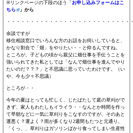
※リンクページの下段のほう「
お申し込みフォームはこ
ちら
」から
・・・・・・・・・・・・・・・・・・・・・・・・・・
余談ですが
移住相談窓口でいろんな方のお話をお伺いしていると、
かなり割合で「畑」をやりたい・・と仰るんですね。
ところが、子どもの頃から親父に畑仕事を手伝うことを
強いられてきた私としては「なんで畑仕事を進んでやり
たいのだ？？？」と不思議に思っていたわけです。（い
や、今も少々不思議）
ところが・・
今年の夏はとっても忙しく、じたばたして庭の草刈がで
きず、家人もわたしもイライラ・・なんとか時間を作っ
て早朝などに一気に草刈りをこなすのですが、そのあと
運悪く？運よく？雨が多くなり2週間もたつと元通り。
「くっ、、草刈りはガソリンばかり食ってしまい生産性