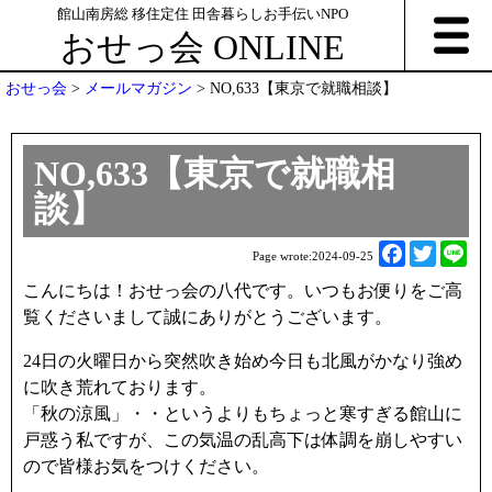
館山南房総 移住定住 田舎暮らしお手伝いNPO
おせっ会 ONLINE
おせっ会
>
メールマガジン
>
NO,633【東京で就職相談】
NO,633【東京で就職相
談】
F
T
L
Page wrote:
2024-09-25
a
w
i
こんにちは！おせっ会の八代です。いつもお便りをご高
c
i
n
覧くださいまして誠にありがとうございます。
e
t
e
b
t
24日の火曜日から突然吹き始め今日も北風がかなり強め
o
e
に吹き荒れております。
o
r
「秋の涼風」・・というよりもちょっと寒すぎる館山に
k
戸惑う私ですが、この気温の乱高下は体調を崩しやすい
ので皆様お気をつけください。