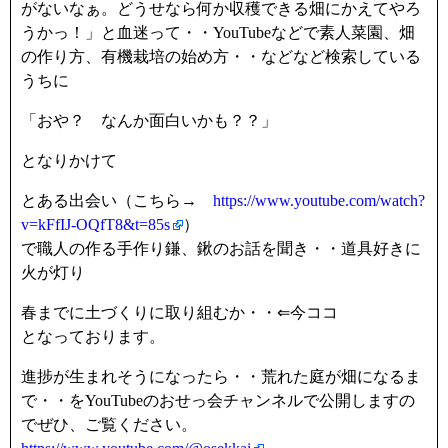
がないなぁ。どうせなら何か収穫できる畑にかえてやろ
うかっ！」と血迷って・・YouTubeなどで素人菜園、畑
の作り方、有機栽培の始め方・・などなど検索している
うちに
「おや？ なんか面白いかも？？」
となりかけて
とある出会い（こちら→
https://www.youtube.com/watch?
v=kFfIJ-OQfT8&t=85s
）
で職人の作る手作り鎌、鍬のお話を聞き・・道具好きに
火が灯り
春までに土づくりに取り組むか・・⇐今ココ
となっております。
進捗が生まれそうになったら・・荒れた庭が畑になるま
で・・をYouTubeのおせっ会チャンネルで公開しますの
でぜひ、ご覧ください。