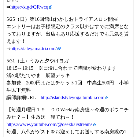
⇒
https://x.gd/QRwcq
5/25（日）第16回館山わかしおトライアスロン開催
エントリーはお子様限定のクラス以外はすでに満席とな
っておりますが、出店もあり応援するだけでも元気を貰
えます！
⇒
https://tateyama-tri.com/
5/31（土）うみと夕やけヨガ
18:15～19:15 ※日没に合わせて時間が変わります
渚の駅たてやま 展望デッキ
参加費 2000円またはチケット1回 中高生500円 小学
生以下無料
講師詳細URL
http://islandstyleyoga.tumblr.com
【毎週月曜日１９：００Weekly南房総～今週のボウニチ
みた？～】生放送 観てね～！
https://www.youtube.com/@osekkai/streams
毎週、八代がゲストをお迎えしてお送りする南房総の1