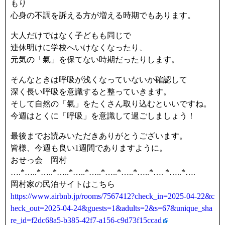
もり
心身の不調を訴える方が増える時期でもあります。
大人だけではなく子どもも同じで
連休明けに学校へいけなくなったり、
元気の「氣」を保てない時期だったりします。
そんなときは呼吸が浅くなっていないか確認して
深く長い呼吸を意識すると整っていきます。
そして自然の「氣」をたくさん取り込むといいですね。
今週はとくに「呼吸」を意識して過ごしましょう！
最後までお読みいただきありがとうございます。
皆様、今週も良い1週間でありますように。
おせっ会 岡村
….*…..*…..*…..*…..*…..*…..*…..*…..*…. *…..*….
岡村家の民泊サイトはこちら
https://www.airbnb.jp/rooms/7567412?check_in=2025-04-22&c
heck_out=2025-04-24&guests=1&adults=2&s=67&unique_sha
re_id=f2dc68a5-b385-42f7-a156-c9d73f15ccad