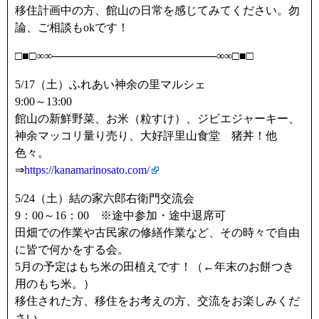
移住計画中の方、館山の日常を感じてみてください。勿
論、ご相談もokです！
□■□∞∞─────────────────────∞∞□■□
5/17（土）ふれあい神余の里マルシェ
9:00～13:00
館山の新鮮野菜、お米（粒すけ）、ジビエジャーキー、
神余マッコリ量り売り、大好評里山食堂 猪丼！他
色々。
⇒
https://kanamarinosato.com/
5/24（土）結の家六郎右衛門交流会
9：00～16：00 ※途中参加・途中退席可
田畑での作業や古民家の修繕作業など、その時々で自由
に皆で何かをする会。
5月の予定はもち米の田植えです！（←年末のお餅つき
用のもち米。）
移住された方、移住をお考えの方、交流をお楽しみくだ
さい。