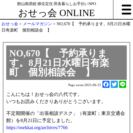
館山南房総 移住定住 田舎暮らしお手伝いNPO
おせっ会 ONLINE
おせっ会
>
メールマガジン
>
NO,670【 予約承ります。8月21日水曜
日有楽町 個別相談会 】
NO,670【 予約承りま
す。8月21日水曜日有楽
町 個別相談会 】
F
T
L
Page wrote:
2025-06-23
a
w
i
こんにちは！おせっ会の八代です。
c
i
n
いつもお読みくださりありがとうございます。
e
t
e
b
t
不定期開催の「出張相談デスク」（有楽町；東京交通会
o
e
館）を8月21日に予定しました。
o
r
https://osekkai.org/archives/7766