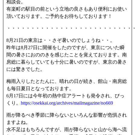
相談会。
有楽町の駅目の前という立地の良さもあり便利にお使い
頂いております。ご予約をお待ちしております！
・・・・・・・・・・・・・・・・・・・・・・・・・・
8月21日の東京は・・さぞ暑いのでしょうね・・。
昨年は8月27日に開催をしたのですが、東京についた瞬
間の暑さにおののきを感じたことを覚えております。南
房総に暮らしていても十分に暑いのですが、東京の暑さ
には驚きでした。
梅雨入りしたとたんに、晴れの日が続き、館山・南房総
も毎日夏日となっております。
6月17日には今年初の熱中症アラートも発令され、びっ
くり。
https://osekkai.org/archives/mailmagazine/no669
雨が降るべき季節に降らないといろんな影響が危惧され
ますよね。
水不足はもちろんですが、雨が降らないと山から海へ流