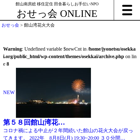
館山南房総 移住定住 田舎暮らしお手伝いNPO
おせっ会 ONLINE
おせっ会
>
館山湾花火大会
Warning
: Undefined variable $newCnt in
/home/jyonetsu/osekka
i.org/public_html/wp-content/themes/osekkai/archive.php
on lin
e
8
NEW
第５８回館山湾花…
コロナ禍による中止が２年間続いた館山の花火大会が戻っ
てきます。 2022年 8月8日(月) 19:30~20:00 ３０分間…