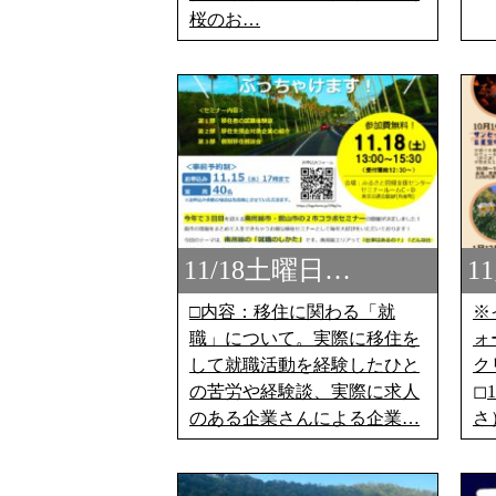
桜のお…
11/18土曜日…
1
□内容：移住に関わる「就
※
職」について。実際に移住を
ォ
して就職活動を経験したひと
ク
の苦労や経験談、実際に求人
◻
のある企業さんによる企業…
さ