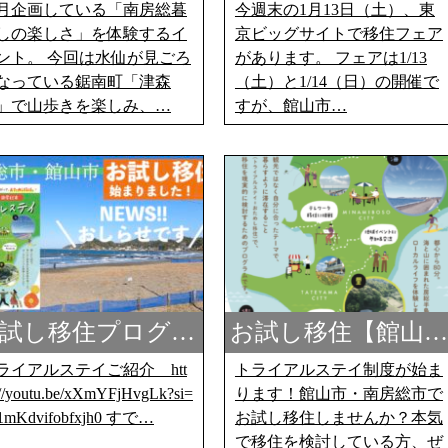
月企画している「南房総暮
今週末の1月13日（土）、東
しの楽しさ」を体験するイ
京ビッグサイトで移住フェア
ント。 今回は水仙が見ごろ
があります。 フェアは1/13
なっている鋸南町「津森
（土）と1/14（日）の開催で
」で山歩きを楽しみ、…
すが、館山市…
試し移住プログ…
お試し移住【館山…
ライアルステイご紹介 htt
トライアルステイ制度が始ま
://youtu.be/xXmYFjHvgLk?si=
ります！館山市・南房総市で
1mKdvifobfxjh0 すで…
お試し移住しませんか？本気
で移住を検討している方、ぜ