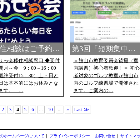
住相談はご予約…
第3回「短期集中…
せっ会移住相談窓口 ◆受付
＝館山市教育委員会後援（室
間月～金 9：00～16：00
内講習）初心者歓迎！＝ 初心
最終受付15：30）土・日と
者対象のゴルフ教室が館山市
日は基本的にはお休みとな
内のゴルフ練習場で開催され
ます。 …
ます。ご案内の…
2
3
4
5
6
...
10
...
»
Last ≫
のホームページについて
プライバシーポリシー
お問い合せ
サイトマ