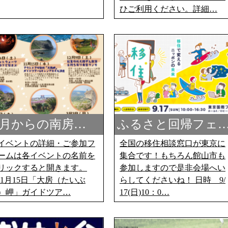
ひご利用ください。詳細…
1月からの南房…
ふるさと回帰フェ
イベントの詳細・ご参加フ
全国の移住相談窓口が東京に
ームは各イベントの名前を
集合です！もちろん館山市も
リックすると開きます。
参加しますので是非会場へい
︎11月15日「大房（たいぶ
らしてくださいね！ 日時 9/
）岬」ガイドツア…
17(日)10：0…