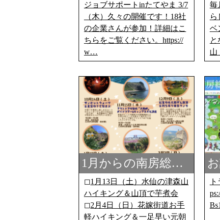
ジョブサポートinたてやま 3/7
毎
（木）久々の開催です！18社
ら
の企業さんが参加！詳細はこ
ベ
ちらをご覧ください。https://
と
w…
山
1月からの南房総…
お
◻︎1月13日（土）水仙の津森山
ト
ハイキング＆山頂で芋煮会
ps
◻︎2月4日（日）花嫁街道お手
Bs
軽ハイキング＆一足早い元朝