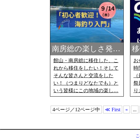
南房総の楽しさ発…
移
館山・南房総に移住した、こ
お
れから移住をしたい！そして
時
そんな皆さんと交流をした
（
い！（つまりどなたでも）と
祭
いう皆様にこの地域の楽し…
り
4ページ／12ページ中
≪ First
«
...
こ