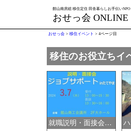
館山南房総 移住定住 田舎暮らしお手伝いNPO
おせっ会 ONLINE
おせっ会
>
移住イベント
>
4ページ目
移住のお役立ちイ
NEW
N
就職説明・面接会…
ハ