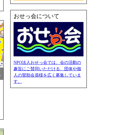
おせっ会について
NPO法人おせっ会では、会の活動の
趣旨にご賛同いただける、団体や個
…
人の賛助会員様を広く募集していま
す。