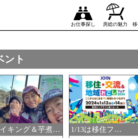
お仕事探し
房総の魅力
移
ベント
EW
NEW
イキング＆芋煮…
1/13は移住フ…