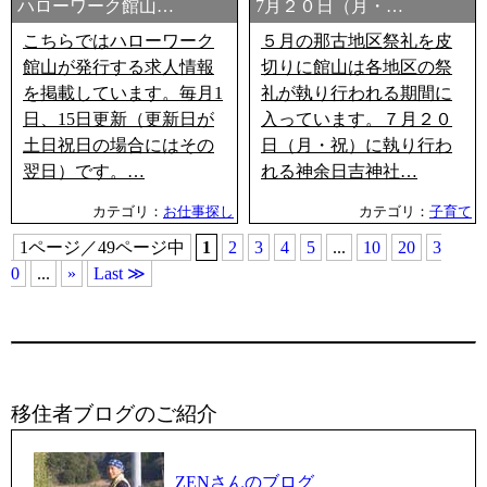
ハローワーク館山…
7月２０日（月・…
こちらではハローワーク
５月の那古地区祭礼を皮
館山が発行する求人情報
切りに館山は各地区の祭
を掲載しています。毎月1
礼が執り行われる期間に
日、15日更新（更新日が
入っています。７月２０
土日祝日の場合にはその
日（月・祝）に執り行わ
翌日）です。…
れる神余日吉神社…
カテゴリ：
お仕事探し
カテゴリ：
子育て
1ページ／49ページ中
1
2
3
4
5
...
10
20
3
0
...
»
Last ≫
移住者ブログのご紹介
ZENさんのブログ