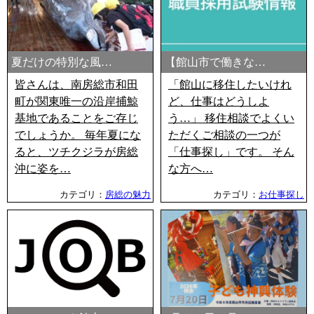
夏だけの特別な風…
【館山市で働きな…
皆さんは、南房総市和田
「館山に移住したいけれ
町が関東唯一の沿岸捕鯨
ど、仕事はどうしよ
基地であることをご存じ
う…」 移住相談でよくい
でしょうか。 毎年夏にな
ただくご相談の一つが
ると、ツチクジラが房総
「仕事探し」です。 そん
沖に姿を…
な方へ…
カテゴリ：
房総の魅力
カテゴリ：
お仕事探し