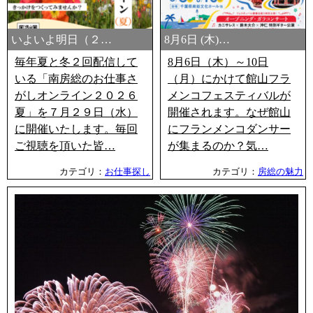
いよいよ明日（２…
8月6日 (木)…
毎年夏と冬２回配信して
8月6日（木）～10日
いる「南房総のお仕事さ
（月）にかけて館山フラ
がしオンライン２０２６
メンコフェスティバルが
夏」を７月２９日（水）
開催されます。なぜ館山
に開催いたします。毎回
にフランメンコダンサー
ご視聴を頂いた皆…
が集まるのか？気…
カテゴリ：
お仕事探し
カテゴリ：
房総の魅力