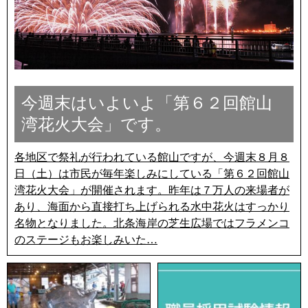
今週末はいよいよ「第６２回館山
湾花火大会」です。
各地区で祭礼が行われている館山ですが、今週末８月８
日（土）は市民が毎年楽しみにしている「第６２回館山
湾花火大会」が開催されます。昨年は７万人の来場者が
あり、海面から直接打ち上げられる水中花火はすっかり
名物となりました。北条海岸の芝生広場ではフラメンコ
のステージもお楽しみいた…