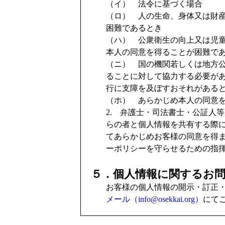
（イ） 法令に基づく場合
（ロ） 人の生命、身体又は財
困難であるとき
（ハ） 公衆衛生の向上又は児
本人の同意を得ることが困難で
（ニ） 国の機関若しくは地方
ることに対して協力する必要が
行に支障を及ぼすおそれがある
（ホ） あらかじめ本人の同意
2. 弁護士・司法書士・公証人
らの者と個人情報を共有する際
てあらかじめお客様の同意を得
ーポリシーを守らせるための指
５．個人情報に関するお
お客様の個人情報の開示・訂正
メール（info@osekkai.org）
にて