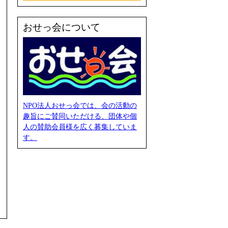
おせっ会について
NPO法人おせっ会では、会の活動の
趣旨にご賛同いただける、団体や個
人の賛助会員様を広く募集していま
す。