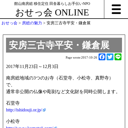
館山南房総 移住定住 田舎暮らしお手伝いNPO
おせっ会 ONLINE
おせっ会
>
房総の魅力
>
安房三古寺平安・鎌倉展
安房三古寺平安・鎌倉展
F
T
L
Page wrote:
2017-10-26
a
w
i
2017年11月23日～12月3日
c
i
n
e
t
e
南房総地域の3つのお寺（石堂寺、小松寺、真野寺）
b
t
で、
o
e
通常非公開の仏像や彫刻など文化財を同時公開します。
o
r
石堂寺
k
http://ishidouji.or.jp/
小松寺