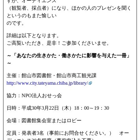
すが、オーディエンス
（観覧者、採点者）になり、ほかの人のプレゼンを聞く
というのもまた愉しい
のです。
詳細は以下となります。
ご高覧いただき、是非！ご参加くださいませ。
～「あなたの生きかた・働きかたに影響を与えた一冊」
～
主催：館山市図書館・館山市商工観光課
http://www.city.tateyama.chiba.jp/library/
協力：NPO法人おせっ会
日時：平成30年3月22日（木）18：00～19：30
会場：図書館集会室またはロビー
定員：発表者3名（事前にお問合せください。） オー