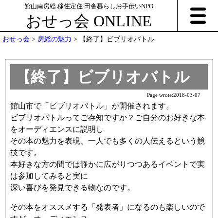
館山南房総 移住定住 田舎暮らしお手伝いNPO
おせっ会 ONLINE
おせっ会
>
房総の魅力
>
【終了】ビブリオバトル
【終了】ビブリオバトル
Page wrote:
2018-03-07
館山市で「ビブリオバトル」が開催されます。
ビブリオバトルってご存知ですか？ご自分のお好きな本
をオーディエンスに説明し
その本の魅力を表現、一人でも多くの人伝えるという競
技です。
本好きな方の間では静かに広がりつつあるイベントで実
は参加してみると実に
深い喜びを発見できる物なのです。
その本をオススメする「発表者」になるのも楽しいので