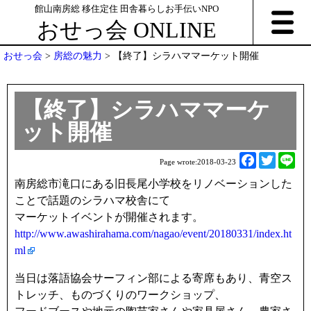
館山南房総 移住定住 田舎暮らしお手伝いNPO
おせっ会 ONLINE
おせっ会
>
房総の魅力
>
【終了】シラハママーケット開催
【終了】シラハママーケ
ット開催
F
T
L
Page wrote:
2018-03-23
a
w
i
南房総市滝口にある旧長尾小学校をリノベーションした
c
i
n
ことで話題のシラハマ校舎にて
e
t
e
マーケットイベントが開催されます。
b
t
http://www.awashirahama.com/nagao/event/20180331/index.ht
o
e
ml
o
r
k
当日は落語協会サーフィン部による寄席もあり、青空ス
トレッチ、ものづくりのワークショップ、