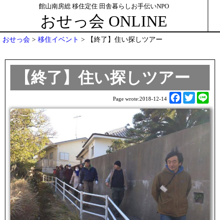
館山南房総 移住定住 田舎暮らしお手伝いNPO
おせっ会 ONLINE
おせっ会
>
移住イベント
>
【終了】住い探しツアー
【終了】住い探しツアー
F
T
L
Page wrote:
2018-12-14
a
w
i
c
i
n
e
t
e
b
t
o
e
o
r
k