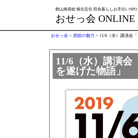
館山南房総 移住定住 田舎暮らしお手伝いNPO
おせっ会 ONLINE
おせっ会
>
房総の魅力
>
11/6（水）講演
11/6（水）講演
を遂げた物語」