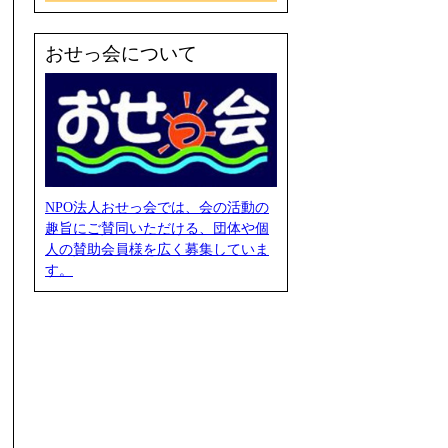
おせっ会について
NPO法人おせっ会では、会の活動の
趣旨にご賛同いただける、団体や個
人の賛助会員様を広く募集していま
す。