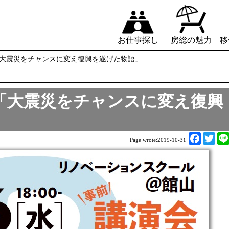
お仕事探し
房総の魅力
移
会「大震災をチャンスに変え復興を遂げた物語」
会「大震災をチャンスに変え復興
F
T
Page wrote:
2019-10-31
a
w
c
i
e
t
b
t
o
e
o
r
k