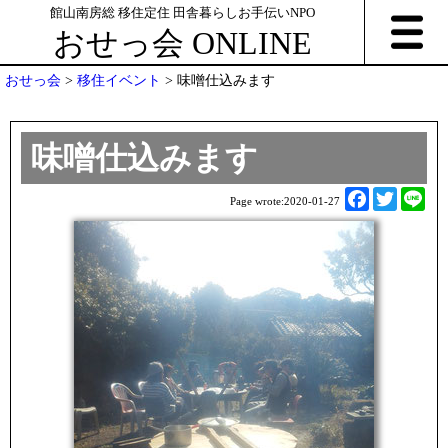
館山南房総 移住定住 田舎暮らしお手伝いNPO
おせっ会 ONLINE
おせっ会
>
移住イベント
>
味噌仕込みます
味噌仕込みます
F
T
L
Page wrote:
2020-01-27
a
w
i
c
i
n
e
t
e
b
t
o
e
o
r
k