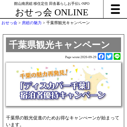
館山南房総 移住定住 田舎暮らしお手伝いNPO
おせっ会 ONLINE
おせっ会
>
房総の魅力
>
千葉県観光キャンペーン
千葉県観光キャンペーン
F
T
L
Page wrote:
2020-09-29
a
w
i
c
i
n
e
t
e
b
t
o
e
o
r
k
千葉県の観光促進のためお得なキャンぺーンが始まって
います。