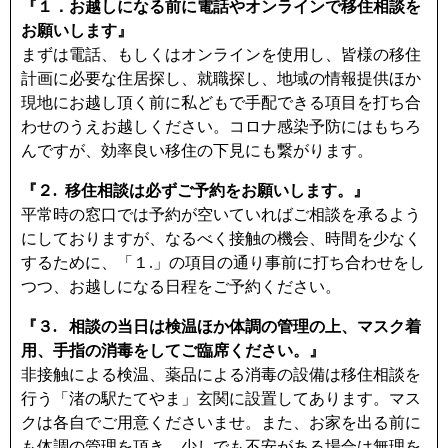
『１．お越しになる前に電話やオンラインで移住相談を
お願いします』
まずは電話、もしくはオンラインを使用し、皆様の移住
計画に必要な住居探し、就職探し、地域の情報提供ほか
現地にお越し頂く前に私どもで手配できる項目を打ち合
わせのうえお越しください。コロナ感染予防にはもちろ
んですが、効率良い移住の下見にも繋がります。
『２. 移住相談は必ずご予約をお願いします。』
平常時の窓口では予約が空いていればご相談を承るよう
にしておりますが、なるべく接触の機会、時間を少なく
するために、「１.」の項目の通り事前に打ち合わせをし
つつ、お越しになる日程をご予約ください。
『３. 相談の当日は検温ほか体調の管理の上、マスク着
用、手指の消毒をしてご臨席ください。』
非接触による検温、薬品による消毒の設備は移住相談を
行う「渚の駅たてやま」玄関に設置してあります。マス
クは各自でご用意くださいませ。また、お家を出る前に
も体調の管理を頂き、少しでも不安がある場合は無理を