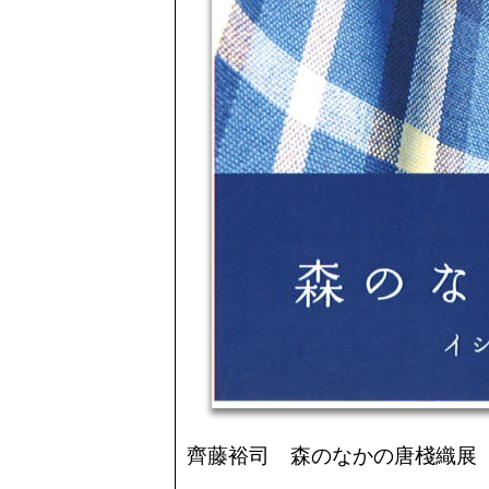
齊藤裕司 森のなかの唐棧織展