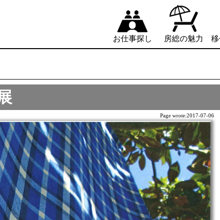
お仕事探し
房総の魅力
移
展
展
Page wrote:
2017-07-06