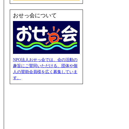
おせっ会について
NPO法人おせっ会では、会の活動の
趣旨にご賛同いただける、団体や個
人の賛助会員様を広く募集していま
す。