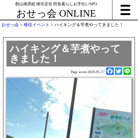
館山南房総 移住定住 田舎暮らしお手伝いNPO
おせっ会 ONLINE
おせっ会
>
移住イベント
>
ハイキング＆芋煮やってきました！
ハイキング＆芋煮やって
きました！
F
T
L
Page wrote:
2024-01-17
a
w
i
c
i
n
e
t
e
b
t
o
e
o
r
k