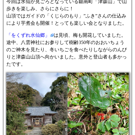
今回は水仙が見ごろとなっている鋸南町「津森山」で山
歩きを楽しみ、さらにさらに！
山頂ではガイドの「くじらのもり」”ふき”さんの仕込み
により芋煮会も開催！とっても楽しい会となりました。
「をくずれ水仙郷」
は見頃、梅も開花していました。
途中、八雲神社にお参りして樹齢350年のおおいちょう
のご神木を見たり、冬いちごを食べたりしながらのんび
りと津森山山頂へ向かいました。意外と登山者も多かっ
たです。