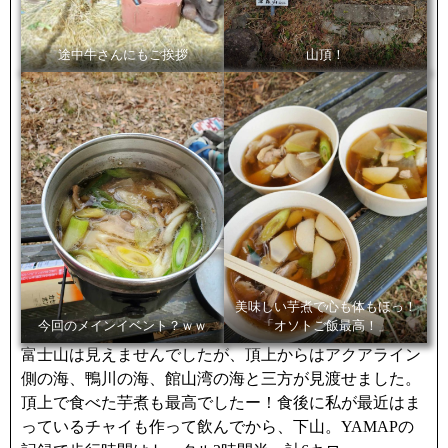
途中牛さんにもご挨拶
山頂！
美味しい芋煮で心も体もほっ！
今回のメインイベント？ｗｗ
「オソトご飯最高！」
富士山は見えませんでしたが、頂上からはアクアライン
側の海、鴨川の海、館山湾の海と三方が見渡せました。
頂上で食べた芋煮も最高でしたー！食後に私が最近はま
っているチャイも作って飲んでから、下山。YAMAPの