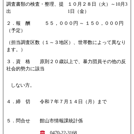
調査書類の検査・整理、提
１０月２８日（火）～
10
月
3
出
1
日（金）
２．報 酬 ５５，０００円 ～ １５０，０００円
（予定）
（担当調査区数（１～３地区）、世帯数によって異なり
ます。）
３．資 格 原則２０歳以上で、暴力団員その他の反
社会的勢力に該当
しない方。
４．締 切 令和７年７月１４日（月）まで
５．問合せ 館山市情報課統計係
0470-22-3168