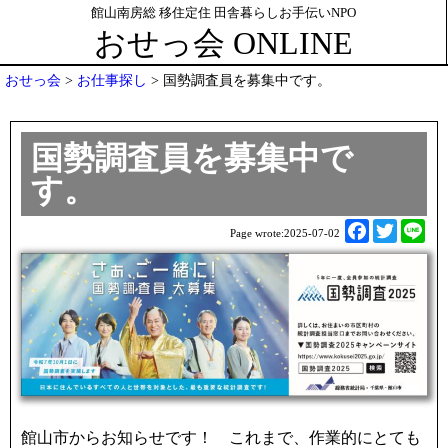
館山南房総 移住定住 田舎暮らしお手伝いNPO
おせっ会 ONLINE
おせっ会
>
お仕事探し
>
国勢調査員を募集中です。
国勢調査員を募集中で
す。
F
T
L
Page wrote:
2025-07-02
a
w
i
c
i
n
e
t
e
b
t
o
e
o
r
k
館山市からお知らせです！ これまで、作業的にとても