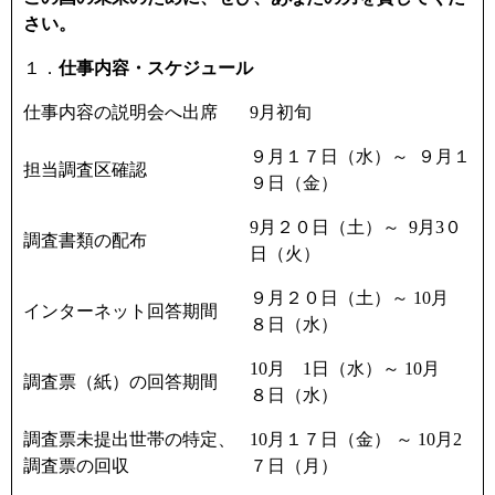
さい。
１．
仕事内容・スケジュール
仕事内容の説明会へ出席
9
月初旬
９月１７日（水）～
９月１
担当調査区確認
９日（金）
9
月２０日（土）～
9
月
3
０
調査書類の配布
日（火）
９月２０日（土）～
10
月
インターネット回答期間
８日（水）
10
月
1
日（水）～
10
月
調査票（紙）の回答期間
８日（水）
調査票未提出世帯の特定、
10
月１７日（金） ～
10
月
2
調査票の回収
７日（月）