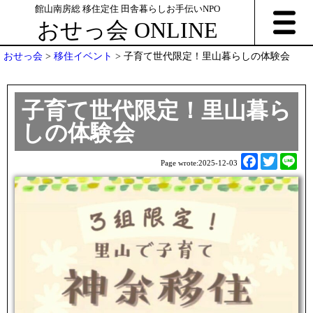
館山南房総 移住定住 田舎暮らしお手伝いNPO
おせっ会 ONLINE
おせっ会
>
移住イベント
>
子育て世代限定！里山暮らしの体験会
子育て世代限定！里山暮ら
しの体験会
F
T
L
Page wrote:
2025-12-03
a
w
i
c
i
n
e
t
e
b
t
o
e
o
r
k