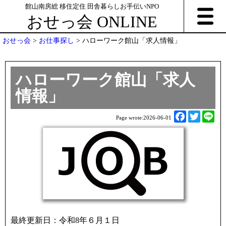
館山南房総 移住定住 田舎暮らしお手伝いNPO
おせっ会 ONLINE
おせっ会
>
お仕事探し
>
ハローワーク館山「求人情報」
ハローワーク館山「求人
情報」
F
T
L
Page wrote:
2026-06-01
a
w
i
c
i
n
e
t
e
b
t
o
e
o
r
k
最終更新日：令和8年６月１日