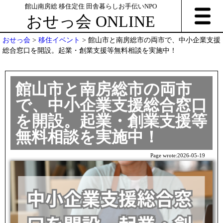
館山南房総 移住定住 田舎暮らしお手伝いNPO
おせっ会 ONLINE
おせっ会
>
移住イベント
>
館山市と南房総市の両市で、中小企業支援
総合窓口を開設。起業・創業支援等無料相談を実施中！
館山市と南房総市の両市
で、中小企業支援総合窓口
を開設。起業・創業支援等
無料相談を実施中！
Page wrote:
2026-05-19