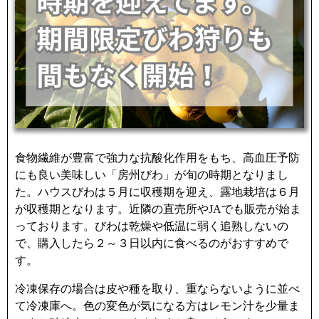
食物繊維が豊富で強力な抗酸化作用をもち、高血圧予防
にも良い美味しい「房州びわ」が旬の時期となりまし
た。ハウスびわは５月に収穫期を迎え、露地栽培は６月
が収穫期となります。近隣の直売所やJAでも販売が始ま
っております。びわは乾燥や低温に弱く追熟しないの
で、購入したら２～３日以内に食べるのがおすすめで
す。
冷凍保存の場合は皮や種を取り、重ならないように並べ
て冷凍庫へ。色の変色が気になる方はレモン汁を少量ま