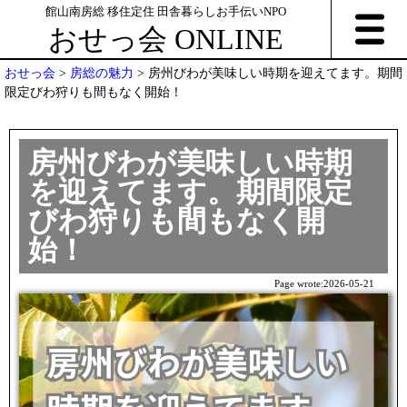
館山南房総 移住定住 田舎暮らしお手伝いNPO
おせっ会 ONLINE
おせっ会
>
房総の魅力
>
房州びわが美味しい時期を迎えてます。期間
限定びわ狩りも間もなく開始！
房州びわが美味しい時期
を迎えてます。期間限定
びわ狩りも間もなく開
始！
Page wrote:
2026-05-21