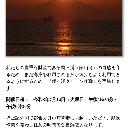
o
r
k
私たちの貴重な財産である鏡ヶ浦（館山湾）の自然を守
るため、また海岸を利用される方が気持ちよく利用でき
るようにするため、『鏡ヶ浦クリーン作戦』を実施しま
す。
開催日程： 令和8年7月14日（火曜日）午後5時30分～
午後6時30分
※上記の間で都合の良い時間帯にお越しいただき、順次
作業を開始し任意の時間で各自解散となります。