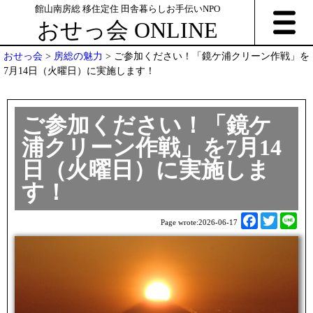
館山南房総 移住定住 田舎暮らしお手伝いNPO
おせっ会 ONLINE
おせっ会
>
房総の魅力
>
ご参加ください！「鏡ケ浦クリーン作戦」を
7月14日（火曜日）に実施します！
ご参加ください！「鏡ケ
浦クリーン作戦」を7月14
日（火曜日）に実施しま
す！
F
T
L
Page wrote:
2026-06-17
a
w
i
c
i
n
e
t
e
b
t
o
e