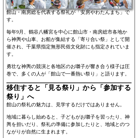
館山・南房総を代表する祭礼が「安房やわたんまち」で
す。
毎年9月、鶴谷八幡宮を中心に館山市・南房総市各地か
ら神輿や山車、お船が集結する「寄り合い祭」として開
催され、千葉県指定無形民俗文化財にも指定されていま
す。
勇壮な神輿の競演と各地区のお囃子が響き合う様子は圧
巻で、多くの人が「館山で一番熱い祭り」と語ります。
移住すると「見る祭り」から「参加する
祭り」へ
館山の祭礼の魅力は、見学するだけではありません。
地域に暮らし始めると、子どもがお囃子を習ったり、神
輿を担いだり、祭礼の準備に参加したりと、地域とのつ
ながりが自然に生まれます。