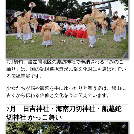
7月初旬、波左間地区の諏訪神社で奉納される「みのこ
踊り」は、国の記録選択無形民俗文化財にも選ばれてい
る伝統芸能です。
少女たちが扇や御幣を手にゆったりと舞う姿は、館山に
古くから伝わる信仰と文化を今に伝えています。
7月 日吉神社・海南刀切神社・船越鉈
切神社 かっこ舞い