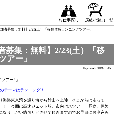
お仕事探し
房総の魅力
移
加者募集：無料】2/23(土）「移住体感ランニングツアー」
募集：無料】2/23(土）「移
ツアー」
Page wrote:
2019-01-16
グツアー! 」
回のテーマはランニング！
り海路東京湾を通り海から館山へ上陸！そこからは走って
ー！ 今回は高速ジェット船、市内バスツアー、昼食、保険
になりしだい締切りとさせて頂きますのでお早目にお申込み