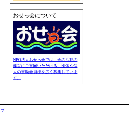
おせっ会について
NPO法人おせっ会では、会の活動の
趣旨にご賛同いただける、団体や個
人の賛助会員様を広く募集していま
す。
ップ