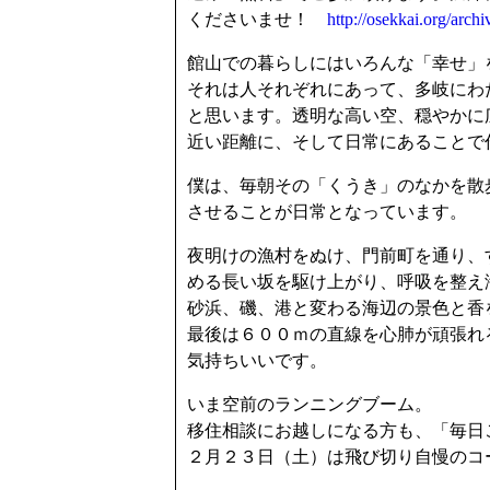
くださいませ！
http://osekkai.org/arch
館山での暮らしにはいろんな「幸せ」
それは人それぞれにあって、多岐にわ
と思います。透明な高い空、穏やかに
近い距離に、そして日常にあることで
僕は、毎朝その「くうき」のなかを散
させることが日常となっています。
夜明けの漁村をぬけ、門前町を通り、
める長い坂を駆け上がり、呼吸を整え
砂浜、磯、港と変わる海辺の景色と香
最後は６００ｍの直線を心肺が頑張れ
気持ちいいです。
いま空前のランニングブーム。
移住相談にお越しになる方も、「毎日
２月２３日（土）は飛び切り自慢のコ