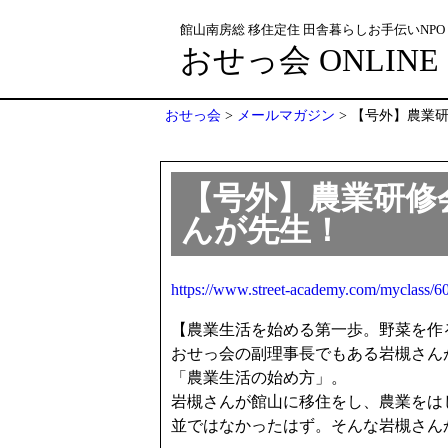
館山南房総 移住定住 田舎暮らしお手伝いNPO
おせっ会 ONLINE
おせっ会
>
メールマガジン
>
【号外】農業
【号外】農業研修
んが先生！
https://www.street-academy.com/myclass/6
【農業生活を始める第一歩。野菜を作る
おせっ会の副理事長でもある岩槻さん
「農業生活の始め方」。
岩槻さんが館山に移住をし、農業をは
並ではなかったはず。そんな岩槻さん