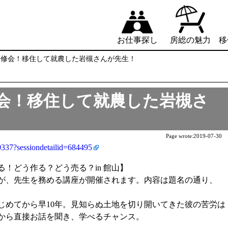
お仕事探し
房総の魅力
移
研修会！移住して就農した岩槻さんが先生！
会！移住して就農した岩槻さ
Page wrote:
2019-07-30
0337?sessiondetailid=684495
！どう作る？どう売る？in 館山】
が、先生を務める講座が開催されます。内容は題名の通り、
じめてから早10年。見知らぬ土地を切り開いてきた彼の苦労は
から直接お話を聞き、学べるチャンス。