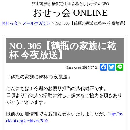
館山南房総 移住定住 田舎暮らしお手伝いNPO
おせっ会 ONLINE
おせっ会
>
メールマガジン
>
NO. 305【鶴瓶の家族に乾杯 今夜放送】
NO. 305【鶴瓶の家族に乾
杯 今夜放送】
F
T
L
Page wrote:
2017-07-24
a
w
i
「鶴瓶の家族に乾杯 今夜放送」
c
i
n
e
t
e
こんにちは！今週のお便り担当の八代健正です。
b
t
日頃より当法人の活動に対し、多大なご協力を頂きあり
o
e
がとうございます。
o
r
以前の新着情報でもお知らせをいたしましたが、
http://os
k
ekkai.org/archives/510