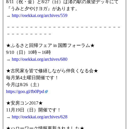
8/11（祝・金）と8/27（日）は渚の駅の展望デッキにて
『うみと夕やけヨガ』があります。
→
http://osekkai.org/archives/559
－－－－－－－－－－－－－－－－－－－－－－－－－
－－－－－－－－－－
★ふるさと回帰フェア in 国際フォーラム★
9/10（日）10時～16時
→
http://osekkai.org/archives/680
★古民家を皆で修繕しながら仲良くなる会★
毎月第4土曜日開催です！
今月は8/26（土）
https://goo.gl/fb0Ppd
★安房コン2017★
11月19日（日）開催です！
→
http://osekkai.org/archives/628
★ハローワーク情報更新されました★