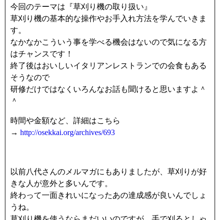
今回のテーマは『草刈り機の取り扱い』
草刈り機の基本的な操作やお手入れ方法を学んでいきま
す。
なかなかこういう事を学べる機会はないので気になる方
はチャンスです！
終了後はおいしいイタリアンレストランでの会食もある
そうなので
研修だけではなくいろんなお話も聞けると思いますよ＾
＾
時間や金額など、詳細はこちら
→
http://osekkai.org/archives/693
以前八代さんのメルマガにもありましたが、草刈りが好
きな人が意外と多いんです。
終わって一面きれいになったあの達成感が良いんでしょ
うね。
草刈り機を使うならまだいいのですが、手で刈るとしゃ