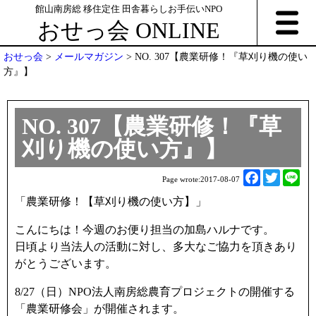
館山南房総 移住定住 田舎暮らしお手伝いNPO
おせっ会 ONLINE
おせっ会
>
メールマガジン
>
NO. 307【農業研修！『草刈り機の使い
方』】
NO. 307【農業研修！『草
刈り機の使い方』】
F
T
L
Page wrote:
2017-08-07
a
w
i
「農業研修！【草刈り機の使い方】」
c
i
n
e
t
e
こんにちは！今週のお便り担当の加島ハルナです。
b
t
日頃より当法人の活動に対し、多大なご協力を頂きあり
o
e
がとうございます。
o
r
8/27（日）NPO法人南房総農育プロジェクトの開催する
k
「農業研修会」が開催されます。