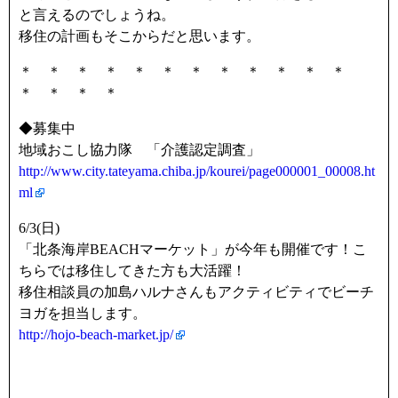
と言えるのでしょうね。
移住の計画もそこからだと思います。
＊ ＊ ＊ ＊ ＊ ＊ ＊ ＊ ＊ ＊ ＊ ＊
＊ ＊ ＊ ＊
◆募集中
地域おこし協力隊 「介護認定調査」
http://www.city.tateyama.chiba.jp/kourei/page000001_00008.ht
ml
6/3(日)
「北条海岸BEACHマーケット」が今年も開催です！こ
ちらでは移住してきた方も大活躍！
移住相談員の加島ハルナさんもアクティビティでビーチ
ヨガを担当します。
http://hojo-beach-market.jp/