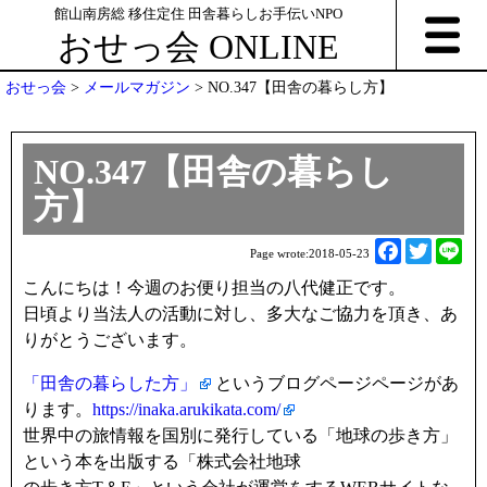
館山南房総 移住定住 田舎暮らしお手伝いNPO
おせっ会 ONLINE
おせっ会
>
メールマガジン
>
NO.347【田舎の暮らし方】
NO.347【田舎の暮らし
方】
F
T
L
Page wrote:
2018-05-23
a
w
i
こんにちは！今週のお便り担当の八代健正です。
c
i
n
日頃より当法人の活動に対し、多大なご協力を頂き、あ
e
t
e
りがとうございます。
b
t
o
e
「田舎の暮らした方」
というブログページページがあ
o
r
ります。
https://inaka.arukikata.com/
k
世界中の旅情報を国別に発行している「地球の歩き方」
という本を出版する「株式会社地球