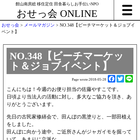
館山南房総 移住定住 田舎暮らしお手伝いNPO
おせっ会 ONLINE
おせっ会
>
メールマガジン
>
NO.348【ビーチマーケット＆ジョブイ
ベント】
NO.348【ビーチマーケッ
ト＆ジョブイベント】
F
T
L
Page wrote:
2018-05-28
a
w
i
こんにちは！今週のお便り担当の佐藤やすこです。
c
i
n
日頃より当法人の活動に対し、多大なご協力を頂き、あ
e
t
e
りがとうございます。
b
t
o
e
先日の古民家修繕会で、田んぼの黒塗りと、一部田植え
o
r
をしました。
k
田んぼに向かう途中、ご近所さんがジャガイモを掘って
いて、あまりに立派な