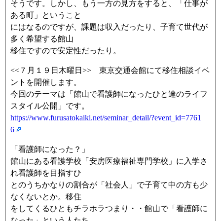
そうです。しかし、もう一方の見方をすると、「仕事が
ある町」ということ
にはなるのですが、課題は収入だったり、子育て世代が
多く希望する館山
移住ですので安定性だったり。
<<７月１９日木曜日>> 東京交通会館にて移住相談イベ
ントを開催します。
今回のテーマは「館山で看護師になったひと達のライフ
スタイル公開」です。
https://www.furusatokaiki.net/seminar_detail/?event_id=7761
6
「看護師になった？」
館山にある看護学校「安房医療福祉専門学校」に入学さ
れ看護師を目指すひ
とのうちかなりの割合が「社会人」で子育て中の方も少
なくないとか。移住
をしてくるひともチラホラつまり・・館山で「看護師に
なった」という人たち