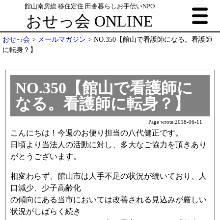
館山南房総 移住定住 田舎暮らしお手伝いNPO
おせっ会 ONLINE
おせっ会
>
メールマガジン
>
NO.350【館山で看護師になる。看護師
に転身？】
NO.350【館山で看護師に
なる。看護師に転身？】
Page wrote:
2018-06-11
こんにちは！今週のお便り担当の八代健正です。
日頃より当法人の活動に対し、多大なご協力を頂きあり
がとうございます。
相変わらず、館山市は人手不足の状況が続いており、人
口減少、少子高齢化
の傾向にある当市においては改善される見込みが厳しい
状況がしばらく続き