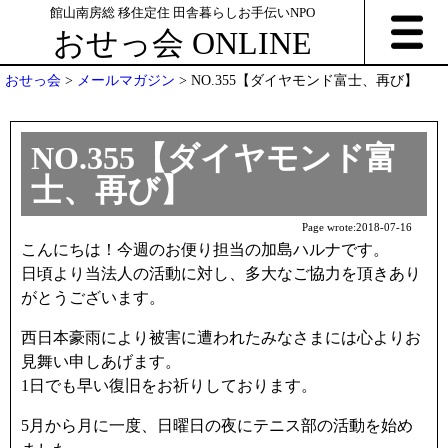
館山南房総 移住定住 田舎暮らしお手伝いNPO
おせっ会 ONLINE
おせっ会
>
メールマガジン
>
NO.355【ダイヤモンド富士、再び】
NO.355【ダイヤモンド富
士、再び】
Page wrote:
2018-07-16
こんにちは！今週のお便り担当の加島ハルナです。
日頃より当法人の活動に対し、多大なご協力を頂きあり
がとうございます。
西日本豪雨により被害に遭われたみなさまには心よりお
見舞い申しあげます。
1日でも早い復旧をお祈りしております。
5月から月に一度、日曜日の夜にテニス部の活動を始め