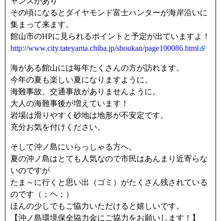
ャンスがあり
その頃になるとダイヤモンド富士ハンターが海岸沿いに
集まって来ます。
館山市のHPに見られるポイントと予定が出ていますよ！
http://www.city.tateyama.chiba.jp/shoukan/page100086.html
海がある館山には毎年たくさんの方が訪れます。
今年の夏も楽しい夏になりますように。
海難事故、交通事故がありませんように。
大人の海難事後が増えています！
岩場は滑りやすく砂地は地形が不安定です。
充分お気を付けください。
そして沖ノ島にいらっしゃる方へ。
夏の沖ノ島はとても人気なので市民はあんまり近寄らな
いのですが
たま～に行くと思い出（ゴミ）がたくさん残されている
のです（；ヘ；）
ほんの少しでもご協力いただけると嬉しいです。
【沖ノ島環境保全協力金にご協力をお願いします！】