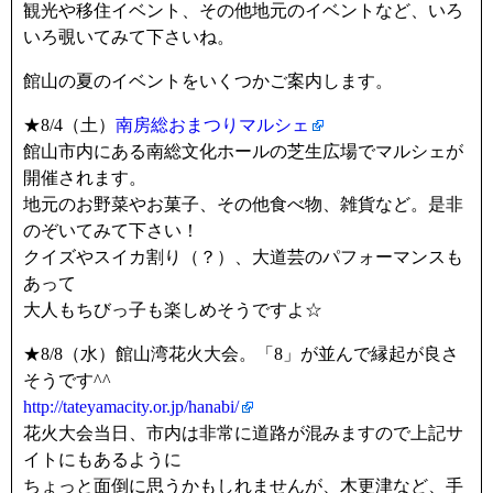
観光や移住イベント、その他地元のイベントなど、いろ
いろ覗いてみて下さいね。
館山の夏のイベントをいくつかご案内します。
★8/4（土）
南房総おまつりマルシェ
館山市内にある南総文化ホールの芝生広場でマルシェが
開催されます。
地元のお野菜やお菓子、その他食べ物、雑貨など。是非
のぞいてみて下さい！
クイズやスイカ割り（？）、大道芸のパフォーマンスも
あって
大人もちびっ子も楽しめそうですよ☆
★8/8（水）館山湾花火大会。「8」が並んで縁起が良さ
そうです^^
http://tateyamacity.or.jp/hanabi/
花火大会当日、市内は非常に道路が混みますので上記サ
イトにもあるように
ちょっと面倒に思うかもしれませんが、木更津など、手