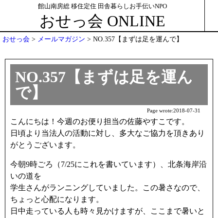
館山南房総 移住定住 田舎暮らしお手伝いNPO
おせっ会 ONLINE
おせっ会
>
メールマガジン
>
NO.357【まずは足を運んで】
NO.357【まずは足を運ん
で】
Page wrote:
2018-07-31
こんにちは！今週のお便り担当の佐藤やすこです。
日頃より当法人の活動に対し、多大なご協力を頂きあり
がとうございます。
今朝9時ごろ（7/25にこれを書いています）、北条海岸沿
いの道を
学生さんがランニングしていました。この暑さなので、
ちょっと心配になります。
日中走っている人も時々見かけますが、ここまで暑いと