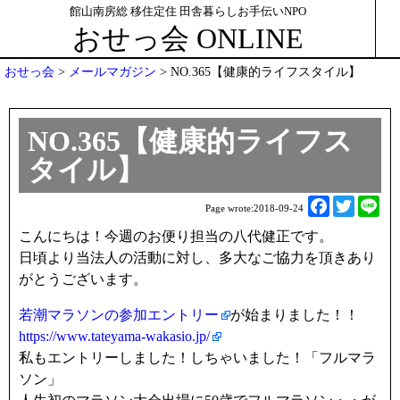
館山南房総 移住定住 田舎暮らしお手伝いNPO
おせっ会 ONLINE
おせっ会
>
メールマガジン
>
NO.365【健康的ライフスタイル】
NO.365【健康的ライフス
タイル】
F
T
L
Page wrote:
2018-09-24
a
w
i
こんにちは！今週のお便り担当の八代健正です。
c
i
n
日頃より当法人の活動に対し、多大なご協力を頂きあり
e
t
e
がとうございます。
b
t
o
e
若潮マラソンの参加エントリー
が始まりました！！
o
r
https://www.tateyama-wakasio.jp/
k
私もエントリーしました！しちゃいました！「フルマラ
ソン」