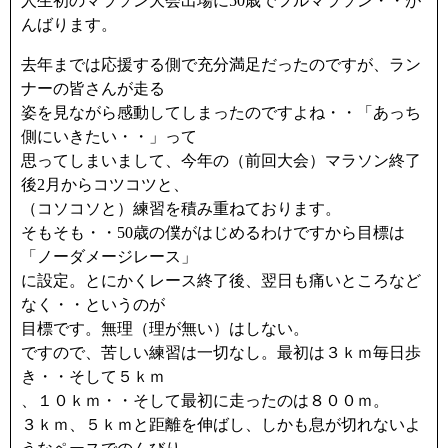
人生初のマラソン大会出場に50歳でフルマラソン・・が
んばります。
去年までは応援する側で充分満足だったのですが、ラン
ナーの皆さんが走る
姿を見ながら感動してしまったのですよね・・「あっち
側にいきたい・・」って
思ってしまいまして、今年の（前回大会）マラソン終了
後2月からコツコツと、
（コソコソと）練習を積み重ねております。
そもそも・・50歳の僕がはじめるわけですから目標は
「ノーダメージレース」
に設定。とにかくレース終了後、翌日も痛いところなど
なく・・というのが
目標です。無理（理が無い）はしない。
ですので、苦しい練習は一切なし。最初は３ｋｍ毎日歩
き・・そして５ｋｍ
、１０ｋｍ・・そして最初に走ったのは８００ｍ。
３ｋｍ、５ｋｍと距離を伸ばし、しかも息が切れないよ