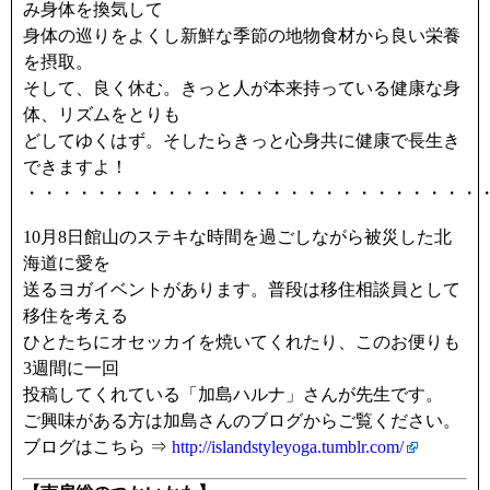
み身体を換気して
身体の巡りをよくし新鮮な季節の地物食材から良い栄養
を摂取。
そして、良く休む。きっと人が本来持っている健康な身
体、リズムをとりも
どしてゆくはず。そしたらきっと心身共に健康で長生き
できますよ！
・・・・・・・・・・・・・・・・・・・・・・・・・・
10月8日館山のステキな時間を過ごしながら被災した北
海道に愛を
送るヨガイベントがあります。普段は移住相談員として
移住を考える
ひとたちにオセッカイを焼いてくれたり、このお便りも
3週間に一回
投稿してくれている「加島ハルナ」さんが先生です。
ご興味がある方は加島さんのブログからご覧ください。
ブログはこちら ⇒
http://islandstyleyoga.tumblr.com/