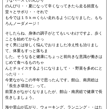
うなペースでのんびり
のんびり・・夏になって辛くなってきたら走る頻度も
堂々とサボり・・それで
も今では１５ｋｍくらい走れるようになりました。もち
ろんノーダメージ！
そしたらね、身体の調子がとてもいいわけですよ。歩く
ことを始めてからさっ
そく男には珍しく悩んでおりました冷え性も治りまし
て、体重もすっと落ちま
した。そうなると健康にちょっと前向きな意識が働きは
じめて食べるものちゃ
んとチョイスするようになりまして・・野菜を多めにと
ったり・・
今更ながらこの半年で思ったんです。館山、南房総は
「長生き環境だ」って。
前置きがながくなりましたが、館山・南房総で健康で長
生きしましょう。
海や里山が広がり、ウォーキング、ランニング・・はた