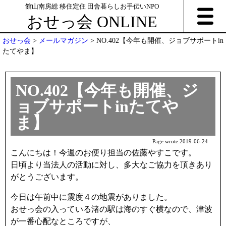
館山南房総 移住定住 田舎暮らしお手伝いNPO
おせっ会 ONLINE
おせっ会
>
メールマガジン
>
NO.402【今年も開催、ジョブサポートin
たてやま】
NO.402【今年も開催、ジ
ョブサポートinたてや
ま】
Page wrote:
2019-06-24
こんにちは！今週のお便り担当の佐藤やすこです。
日頃より当法人の活動に対し、多大なご協力を頂きあり
がとうございます。
今日は午前中に震度４の地震がありました。
おせっ会の入っている渚の駅は海のすぐ横なので、津波
が一番心配なところですが、